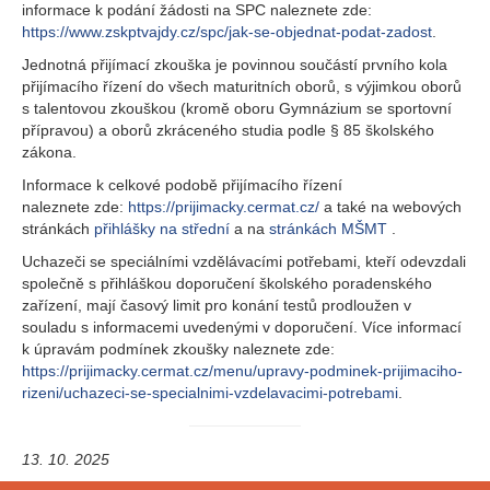
informace k podání žádosti na SPC naleznete zde:
https://www.zskptvajdy.cz/spc/jak-se-objednat-podat-zadost
.
Jednotná přijímací zkouška je povinnou součástí prvního kola
přijímacího řízení do všech maturitních oborů, s výjimkou oborů
s talentovou zkouškou (kromě oboru Gymnázium se sportovní
přípravou) a oborů zkráceného studia podle § 85 školského
zákona.
Informace k celkové podobě přijímacího řízení
naleznete zde:
https://prijimacky.cermat.cz/
a také na webových
stránkách
přihlášky na střední
a na
stránkách MŠMT
.
Uchazeči se speciálními vzdělávacími potřebami, kteří odevzdali
společně s přihláškou doporučení školského poradenského
zařízení, mají časový limit pro konání testů prodloužen v
souladu s informacemi uvedenými v doporučení. Více informací
k úpravám podmínek zkoušky naleznete zde:
https://prijimacky.cermat.cz/menu/upravy-podminek-prijimaciho-
rizeni/uchazeci-se-specialnimi-vzdelavacimi-potrebami
.
13. 10. 2025