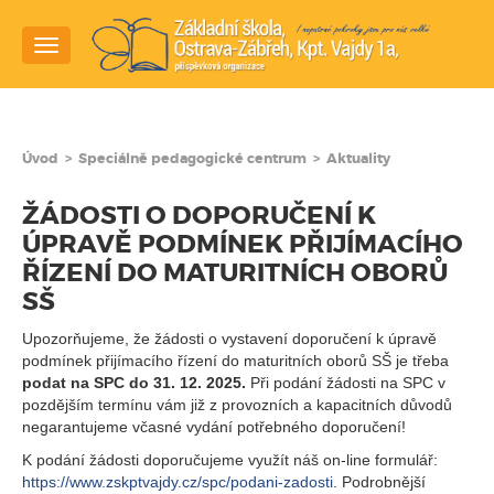
Navigace
Úvod
>
Speciálně pedagogické centrum
>
Aktuality
ŽÁDOSTI O DOPORUČENÍ K
ÚPRAVĚ PODMÍNEK PŘIJÍMACÍHO
ŘÍZENÍ DO MATURITNÍCH OBORŮ
SŠ
Upozorňujeme, že žádosti o vystavení doporučení k úpravě
podmínek přijímacího řízení do maturitních oborů SŠ je třeba
podat na SPC do
31. 12. 2025.
Při podání žádosti na SPC v
pozdějším termínu vám již z provozních a kapacitních důvodů
negarantujeme včasné vydání potřebného doporučení!
K podání žádosti doporučujeme využít náš on-line formulář:
https://www.zskptvajdy.cz/spc/podani-zadosti
. Podrobnější