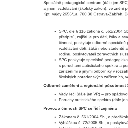
Speciálně pedagogické centrum (dále jen SPC)
a jiném vzdělávání (školský zákon), ve znění p
Kpt. Vajdy 2656/1a, 700 30 Ostrava-Zábřeh. Do
SPC, dle § 116 zákona č. 561/2004 Sb
předpisů, zajišťuje pro děti, žáky a s
činnost, poskytuje odborné speciálně
vzdělávání dětí, žáků nebo studentů 
rodinu, poskytovateli zdravotních služ
SPC poskytuje speciálně pedagogickou
s poruchami autistického spektra a po
zařízeními a jinými odborníky v rozs
školských poradenských zařízeních, ve 
Odborné zaměření a regionální působnost
Vady řeči (dále jen VŘ) – pro spádovo
Poruchy autistického spektra (dále j
Provoz a činnosti SPC se řídí zejména
Zákonem č. 561/2004 Sb., o předškoln
Vyhláškou č. 72/2005 Sb., o poskytov