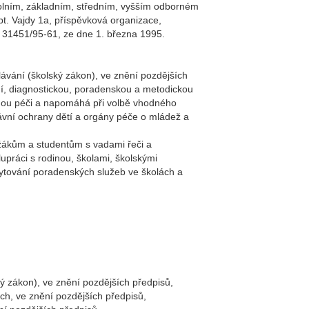
kolním, základním, středním, vyšším odborném
pt. Vajdy 1a, příspěvková organizace,
: 31451/95-61, ze dne 1. března 1995.
ávání (školský zákon), ve znění pozdějších
ační, diagnostickou, poradenskou a metodickou
vnou péči a napomáhá při volbě vhodného
ávní ochrany dětí a orgány péče o mládež a
žákům a studentům s vadami řeči a
upráci s rodinou, školami, školskými
kytování poradenských služeb ve školách a
 zákon), ve znění pozdějších předpisů,
ch, ve znění pozdějších předpisů,