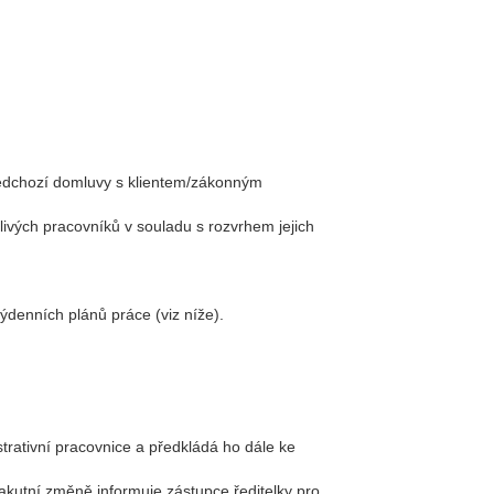
edchozí domluvy s klientem/zákonným
ivých pracovníků v souladu s rozvrhem jejich
denních plánů práce (viz níže).
trativní pracovnice a předkládá ho dále ke
kutní změně informuje zástupce ředitelky pro