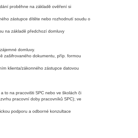
dání proběhne na základě ověření si
nného zástupce dítěte nebo rozhodnutí soudu o
obu na základě předchozí domluvy
vzájemné domluvy.
mě zašifrovaného dokumentu, příp. formou
omím klienta/zákonného zástupce datovou
a to na pracovišti SPC nebo ve školách či
rozvrhu pracovní doby pracovníků SPC); ve
dickou podporu a odborné konzultace