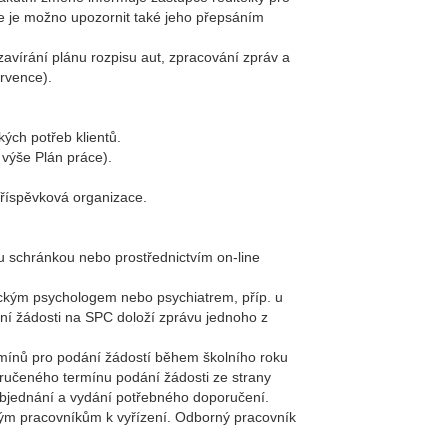
e je možno upozornit také jeho přepsáním
avírání plánu rozpisu aut, zpracování zpráv a
ervence).
kých potřeb klientů.
 výše Plán práce).
příspěvková organizace.
u schránkou nebo prostřednictvím on-line
nickým psychologem nebo psychiatrem, příp. u
ání žádosti na SPC doloží zprávu jednoho z
mínů pro podání žádostí během školního roku
oručeného termínu podání žádosti ze strany
objednání a vydání potřebného doporučení.
orným pracovníkům k vyřízení. Odborný pracovník