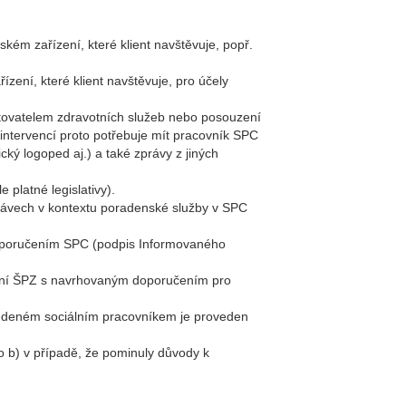
ém zařízení, které klient navštěvuje, popř.
ízení, které klient navštěvuje, pro účely
ytovatelem zdravotních služeb nebo posouzení
/intervencí proto potřebuje mít pracovník SPC
ický logoped aj.) a také zprávy z jiných
platné legislativy).
právech v kontextu poradenské služby v SPC
 doporučením SPC (podpis Informovaného
čení ŠPZ s navrhovaným doporučením pro
vedeném sociálním pracovníkem je proveden
 b) v případě, že pominuly důvody k