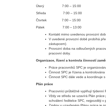
Úterý 7:00 – 15:00
Středa 7:00 – 15:00
Čtvrtek 7:00 – 15:00
Pátek 7:00 – 13:00
Kontakt mimo uvedenou provozní dobu
V uvedené provozní době probíhá pře
zástupcem).
Provozní doba na odloučených pracoviš
pracovní doby.
Organizace, řízení a kontrola činností zam
Práce pracovníků SPC je organizována
Činnost SPC je řízena a kontrolována ř
Činnost SPC dále vede a koordinuje s 
Plán práce
Pracovníci průběžně vyplňují týdenní 
Vždy ve středu se uzavírá Plán práce 
schválení ředitelce SPC, nejpozději v 
Změny v uzavřeném Plánu práce je pra