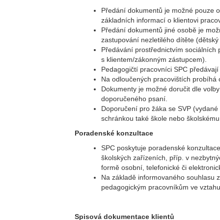
Předání dokumentů je možné pouze oso
základních informací o klientovi prac
Předání dokumentů jiné osobě je možn
zastupování nezletilého dítěte (dětsk
Předávání prostřednictvím sociálních
s klientem/zákonným zástupcem).
Pedagogičtí pracovníci SPC předáva
Na odloučených pracovištích probíhá
Dokumenty je možné doručit dle volby
doporučeného psaní.
Doporučení pro žáka se SVP (vydané d
schránkou také škole nebo školskému za
Poradenské konzultace
SPC poskytuje poradenské konzultace z
školských zařízeních, příp. v nezbytn
formě osobní, telefonické či elektronic
Na základě informovaného souhlasu zá
pedagogickým pracovníkům ve vztahu k
Spisová dokumentace klientů