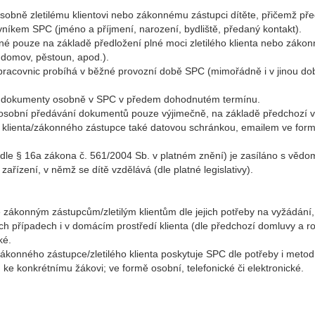
bně zletilému klientovi nebo zákonnému zástupci dítěte, přičemž pře
ovníkem SPC (jméno a příjmení, narození, bydliště, předaný kontakt).
é pouze na základě předložení plné moci zletilého klienta nebo záko
ý domov, pěstoun, apod.).
 pracovnic probíhá v běžné provozní době SPC (mimořádně i v jinou d
jí dokumenty osobně v SPC v předem dohodnutém termínu.
 osobní předávání dokumentů pouze výjimečně, na základě předchozí 
 klienta/zákonného zástupce také datovou schránkou, emailem ve for
le § 16a zákona č. 561/2004 Sb. v platném znění) je zasíláno s věd
řízení, v němž se dítě vzdělává (dle platné legislativy).
ákonným zástupcům/zletilým klientům dle jejich potřeby na vyžádání, 
ých případech i v domácím prostředí klienta (dle předchozí domluvy a 
ké.
konného zástupce/zletilého klienta poskytuje SPC dle potřeby i meto
e konkrétnímu žákovi; ve formě osobní, telefonické či elektronické.