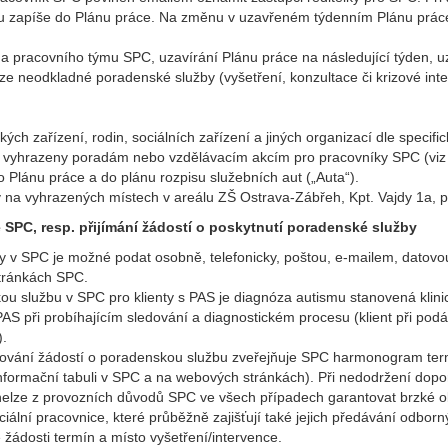
nu zapíše do Plánu práce. Na změnu v uzavřeném týdenním Plánu prác
a pracovního týmu SPC, uzavírání Plánu práce na následující týden, uz
ze neodkladné poradenské služby (vyšetření, konzultace či krizové int
kých zařízení, rodin, sociálních zařízení a jiných organizací dle specific
sou vyhrazeny poradám nebo vzdělávacím akcím pro pracovníky SPC (viz
o Plánu práce a do plánu rozpisu služebních aut („Auta“).
 na vyhrazených místech v areálu ZŠ Ostrava-Zábřeh, Kpt. Vajdy 1a, 
e SPC, resp. přijímání žádostí o poskytnutí poradenské služby
y v SPC je možné podat osobně, telefonicky, poštou, e-mailem, datovo
tránkách SPC.
kou službu v SPC pro klienty s PAS je diagnóza autismu stanovená kli
AS při probíhajícím sledování a diagnostickém procesu (klient při pod
).
ování žádostí o poradenskou službu zveřejňuje SPC harmonogram ter
informační tabuli v SPC a na webových stránkách). Při nedodržení dop
 nelze z provozních důvodů SPC ve všech případech garantovat brzké 
ociální pracovnice, které průběžně zajišťují také jejich předávání odb
 žádosti termín a místo vyšetření/intervence.