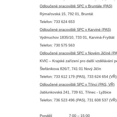
Odloučené pracoviště SPC v Bruntále (PAS)
Rýmařovská 15, 792 01, Bruntál
Telefon: 733 624 653
Odloučené pracoviště SPC v Karviné (PAS)
Vydmuchov 1835/10, 733 01, Karviná-Fryštát
Telefon: 730 575 563
Odloučené pracoviště SPC v Novém Jičíně (P
KVIC – Krajské zařízení pro další vzdělávání
Štefánikova 826/7, 741 01 Nový Jičín
Telefon: 733 612 179 (PAS), 733 624 654 (VŘ)
Odloučené pracoviště SPC v Třinci (PAS, VŘ)
Jablunkovská 241, 739 61, Třinec - Lyžbice
Telefon: 736 523 496 (PAS), 731 608 537 (VŘ)
Pondělí 7:00 – 15:00