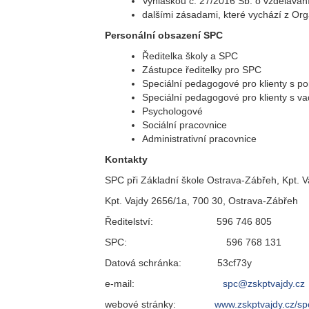
Vyhláškou č. 27/2016 Sb. o vzděláván
dalšími zásadami, které vychází z Org
Personální obsazení SPC
Ředitelka školy a SPC
Zástupce ředitelky pro SPC
Speciální pedagogové pro klienty s po
Speciální pedagogové pro klienty s va
Psychologové
Sociální pracovnice
Administrativní pracovnice
Kontakty
SPC při Základní škole Ostrava-Zábřeh, Kpt. V
Kpt. Vajdy 2656/1a, 700 30, Ostrava-Zábřeh
Ředitelství: 596 746 805
SPC: 596 768 131
Datová schránka: 53cf73y
e-mail:
spc@zskptvajdy.cz
webové stránky:
www.zskptvajdy.cz/sp