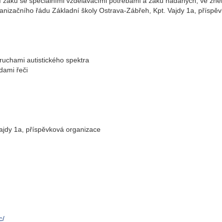
í žáků se speciálními vzdělávacími potřebami a žáků nadaných, ve zně
anizačního řádu Základní školy Ostrava-Zábřeh, Kpt. Vajdy 1a, příspě
ruchami autistického spektra
dami řeči
ajdy 1a, příspěvková organizace
c/