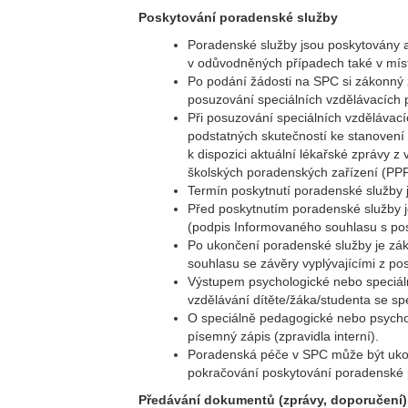
Poskytování poradenské služby
Poradenské služby jsou poskytovány a
v odůvodněných případech také v místě
Po podání žádosti na SPC si zákonný zá
posuzování speciálních vzdělávacích 
Při posuzování speciálních vzdělávac
podstatných skutečností ke stanovení 
k dispozici aktuální lékařské zprávy z 
školských poradenských zařízení (PPP,
Termín poskytnutí poradenské služby j
Před poskytnutím poradenské služby j
(podpis Informovaného souhlasu s po
Po ukončení poradenské služby je zák
souhlasu se závěry vyplývajícími z p
Výstupem psychologické nebo speciál
vzdělávání dítěte/žáka/studenta se sp
O speciálně pedagogické nebo psycho
písemný zápis (zpravidla interní).
Poradenská péče v SPC může být ukonč
pokračování poskytování poradenské 
Předávání dokumentů (zprávy, doporučení)