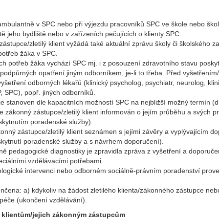
mbulantně v SPC nebo při výjezdu pracovníků SPC ve škole nebo školsk
 jeho bydliště nebo v zařízeních pečujících o klienty SPC.
stupce/zletilý klient vyžádá také aktuální zprávu školy či školského zař
potřeb žáka v SPC.
ích potřeb žáka vychází SPC mj. i z posouzení zdravotního stavu posk
podpůrných opatření jiným odborníkem, je-li to třeba. Před vyšetřením
vyšetření odborných lékařů (klinický psycholog, psychiatr, neurolog, klin
 SPC), popř. jiných odborníků.
e stanoven dle kapacitních možností SPC na nejbližší možný termín (dle 
e zákonný zástupce/zletilý klient informován o jejím průběhu a svých 
skytnutím poradenské služby).
onný zástupce/zletilý klient seznámen s jejími závěry a vyplývajícím
oskytnutí poradenské služby a s návrhem doporučení).
ně pedagogické diagnostiky je zpravidla zpráva z vyšetření a doporu
eciálními vzdělávacími potřebami.
logické intervenci nebo odborném sociálně-právním poradenství pro
ena: a) kdykoliv na žádost zletilého klienta/zákonného zástupce nebo
péče (ukončení vzdělávání).
 klientům/jejich zákonným zástupcům