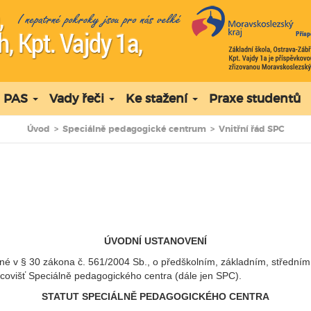
PAS
Vady řeči
Ke stažení
Praxe studentů
Úvod
>
Speciálně pedagogické centrum
>
Vnitřní řád SPC
ÚVODNÍ USTANOVENÍ
ené v § 30 zákona č. 561/2004 Sb., o předškolním, základním, střední
covišť Speciálně pedagogického centra (dále jen SPC).
STATUT SPECIÁLNĚ PEDAGOGICKÉHO CENTRA