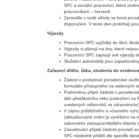
SPC a sociální pracovnici, která změ
pracovníkem – červeně.
Zpravidla v sudé středy se koná porad
doporučení. V tento den probíhají pou
Výjezdy
Pracovníci SPC vyjíždějí do škol, škols
Výjezdy si plánují na dny, které nej
Pracovníci SPC zapisují své výjezdy d
Služební automobily jsou zaparkovány
Zařazení dítěte, žáka, studenta do evidenc
Žádost o poskytnutí poradenské služb
formuláře přístupného na webových s
Podmínkou přijetí žádosti o poradens
dětí předškolního věku podezření na P
uvedených odborníků ve zdravotnictví
V zájmu průběžného a včasného vyřiz
(aktualizované znění je vyvěšeno na 
zákonného zástupce/zletilého klienta
Zaevidování přijaté žádosti provádí s
SPC následně přidělí dle specifik dané