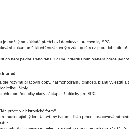
 je možný na základě předchozí domluvy s pracovníky SPC.
dávání dokumentů klientům/zákonným zástupcům (v jinou dobu dle př
tích není pevně stanovena, řídí se individuálním plánem práce jednotl
ěstnanců
 dle rozvrhu pracovní doby, harmonogramu činností, plánu výjezdů a tý
editelkou školy.
dohledem ředitelky školy zástupce ředitelky pro SPC.
Plán práce v elektronické formě.
pro následující týden. Uzavřený týdenní Plán práce zpracovává adminis
pátek.
covník SPC povinen emailem oznámit zástupci ředitelky pro SPC. Při a