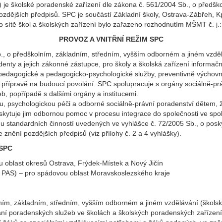
 je školské poradenské zařízení dle zákona č. 561/2004 Sb., o předš
ozdějších předpisů. SPC je součástí Základní školy, Ostrava-Zábřeh, K
 sítě škol a školských zařízení bylo zařazeno rozhodnutím MŠMT č. j.
PROVOZ A VNITŘNÍ REŽIM SPC
., o předškolním, základním, středním, vyšším odborném a jiném vzděl
tudenty a jejich zákonné zástupce, pro školy a školská zařízení inform
 pedagogické a pedagogicko-psychologické služby, preventivně výcho
a přípravě na budoucí povolání. SPC spolupracuje s orgány sociálně-pr
eb, popřípadě s dalšími orgány a institucemi.
, psychologickou péči a odborné sociálně-právní poradenství dětem, 
skytuje jim odbornou pomoc v procesu integrace do společnosti ve spol
ahu standardních činností uvedených ve vyhlášce č. 72/2005 Sb., o pos
znění pozdějších předpisů (viz přílohy č. 2 a 4 vyhlášky).
 SPC
u oblast okresů Ostrava, Frýdek-Místek a Nový Jičín
en PAS) – pro spádovou oblast Moravskoslezského kraje
ím, základním, středním, vyšším odborném a jiném vzdělávání (školský
ání poradenských služeb ve školách a školských poradenských zařízení