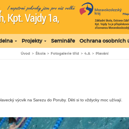
ídelna
Projekty
Semináře
Ochrana osobních 
Úvod
>
Škola
>
Fotogalerie tříd
>
4.A
>
Plavání
avecký výcvik na Sarezu do Poruby. Děti si to vždycky moc užívají.