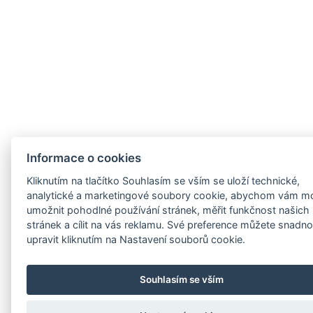
Informace o cookies
Ochrana osobních údajů
| Tvorba webových stránek
i-
servis.cz
|
Nastavení cookies
| Copyright ©
Základní škola,
Kliknutím na tlačítko Souhlasím se vším se uloží technické,
Ostrava-Zábřeh, Kpt. Vajdy 1a
analytické a marketingové soubory cookie, abychom vám mo
umožnit pohodlné používání stránek, měřit funkčnost našich
stránek a cílit na vás reklamu. Své preference můžete snadn
upravit kliknutím na Nastavení souborů cookie.
Souhlasím se vším