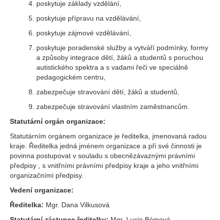
poskytuje základy vzdělání,
poskytuje přípravu na vzdělávání,
poskytuje zájmové vzdělávání,
poskytuje poradenské služby a vytváří podmínky, formy
a způsoby integrace dětí, žáků a studentů s poruchou
autistického spektra a s vadami řeči ve speciálně
pedagogickém centru,
zabezpečuje stravování dětí, žáků a studentů,
zabezpečuje stravování vlastním zaměstnancům.
Statutární orgán organizace:
Statutárním orgánem organizace je ředitelka, jmenovaná radou
kraje. Ředitelka jedná jménem organizace a při své činnosti je
povinna postupovat v souladu s obecnězávaznými právními
předpisy , s vnitřními právními předpisy kraje a jeho vnitřními
organizačními předpisy.
Vedení organizace:
Ředitelka:
Mgr. Dana Vilkusová
Statutární zástupce ředitelky:
Mgr. Lucie Bémová