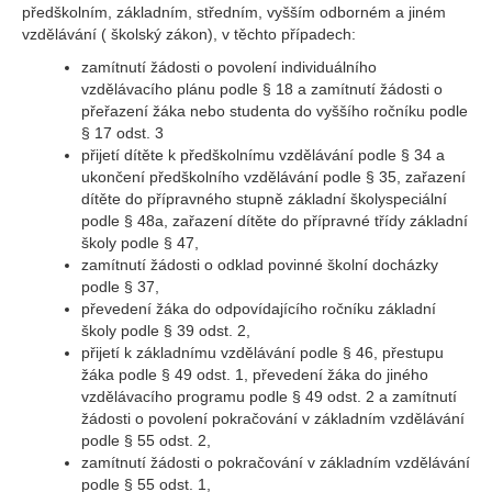
předškolním, základním, středním, vyšším odborném a jiném
vzdělávání ( školský zákon), v těchto případech:
zamítnutí žádosti o povolení individuálního
vzdělávacího plánu podle § 18 a zamítnutí žádosti o
přeřazení žáka nebo studenta do vyššího ročníku podle
§ 17 odst. 3
přijetí dítěte k předškolnímu vzdělávání podle § 34 a
ukončení předškolního vzdělávání podle § 35, zařazení
dítěte do přípravného stupně základní školyspeciální
podle § 48a, zařazení dítěte do přípravné třídy základní
školy podle § 47,
zamítnutí žádosti o odklad povinné školní docházky
podle § 37,
převedení žáka do odpovídajícího ročníku základní
školy podle § 39 odst. 2,
přijetí k základnímu vzdělávání podle § 46, přestupu
žáka podle § 49 odst. 1, převedení žáka do jiného
vzdělávacího programu podle § 49 odst. 2 a zamítnutí
žádosti o povolení pokračování v základním vzdělávání
podle § 55 odst. 2,
zamítnutí žádosti o pokračování v základním vzdělávání
podle § 55 odst. 1,