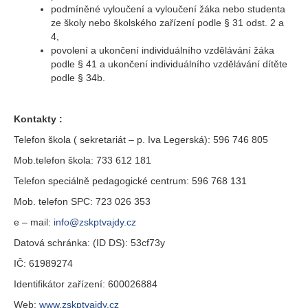
podmíněné vyloučení a vyloučení žáka nebo studenta
ze školy nebo školského zařízení podle § 31 odst. 2 a
4,
povolení a ukončení individuálního vzdělávání žáka
podle § 41 a ukončení individuálního vzdělávání dítěte
podle § 34b.
Kontakty :
Telefon škola ( sekretariát – p. Iva Legerská): 596 746 805
Mob.telefon škola: 733 612 181
Telefon speciálně pedagogické centrum: 596 768 131
Mob. telefon SPC: 723 026 353
e – mail:
info@zskptvajdy.cz
Datová schránka: (ID DS): 53cf73y
IČ: 61989274
Identifikátor zařízení: 600026884
Web:
www.zskptvajdy.cz