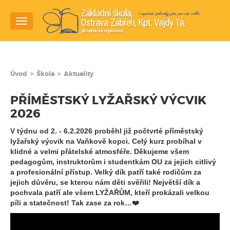
Navigace
Úvod
>
Škola
>
Aktuality
PŘÍMĚSTSKÝ LYŽAŘSKÝ VÝCVIK
2026
V týdnu od 2. - 6.2.2026 proběhl již počtvrté příměstský
lyžařský výcvik na Vaňkově kopci. Celý kurz probíhal v
klidné a velmi přátelské atmosféře. Děkujeme všem
pedagogům, instruktorům i studentkám OU za jejich citlivý
a profesionální přístup. Velký dík patří také rodičům za
jejich důvěru, se kterou nám děti svěřili! Největší dík a
pochvala patří ale všem LYŽAŘŮM, kteří prokázali velkou
píli a statečnost! Tak zase za rok…❤️