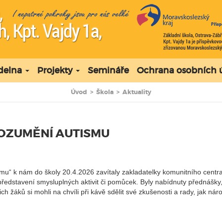
ídelna
Projekty
Semináře
Ochrana osobních 
Úvod
>
Škola
>
Aktuality
OZUMĚNÍ AUTISMU
“ k nám do školy 20.4.2026 zavítaly zakladatelky komunitního centra 
představení smysluplných aktivit či pomůcek. Byly nabídnuty přednášky,
ich žáků si mohli na chvíli při kávě sdělit své zkušenosti a rady, jak ná