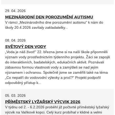
29. 04. 2026
MEZINÁRODNÍ DEN POROZUMĚNÍ AUTISMU
V rámci „Mezinárodního dne porozumění autismu“ k nám do
školy 20.4.2026 zavítaly zakladatelky...
08. 04. 2026
SVĚTOVÝ DEN VODY
„Voda je náš život!“ 22. března jsme si na naší škole připomněli
význam vody prostřednictvím týdenního projektu. Žáci se zapojili
do interaktivních, badatelských, edukačních aktivit. Poznávali
zábavnou formou vlastnosti vody a zamýšleli se nad jejím
významem i ochranou. Společně jsme se zaměřili také na téma
„Co nepatří do vodovodní výlevky a proč?“ Projekt podpořil
odpovědný přístup k...
05. 03. 2026
PŘÍMĚSTSKÝ LYŽAŘSKÝ VÝCVIK 2026
V týdnu od 2. - 6.2.2026 proběhl již počtvrté příměstský lyžařský
výcvik na Vaňkově kopci. Celý kurz probíhal v klidné a velmi