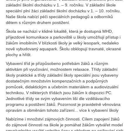
základní školní docházku v 1. – 9. ročníku. V základní škole
speciální plní žáci základní školní docházku v 1. – 10. ročníku.
Naše škola nabízí péči speciálních pedagogů a odborníků
dětem s různým druhem postižení.
Škola se nachází v klidné lokalitě, která je dostupná MHD,
příjezdové komunikace a parkoviště u školy umožňují přístup i
žákům imobilním.V blízkosti školy je velký lesopark, nedaleko
nově vybudovaný aquapark. Školu obklopují travnaté, okrasné
plochy a hřišt.
Vybavení tříd je přizpůsobeno potřebám žáků a různým
aktivitám při vyučování, možnostem relaxace. Třídy základní
školy praktické a třídy základní školy speciální jsou vybaveny
dostatečným množstvím kompenzačních a podpůrných
pomůcek, didaktickým a učebním materiálem a audiovizuální
technikou. V některých třídách jsou žákům k dispozici PC.
Jednotlivé třídy se svým vybavením liší dle vzdělávacího
programu a postižení žáků. Pozornost je pravidelně věnována
opravám a obměnám tohoto zařízení... více k vybavení školy
Nabízíme i množství zájmových činnosti. Cílem zapojení žáků
do zájmové činnosti na škole je pomáhat žákům vytvářet model
smysluplného využití volného času s ohledem na snižování rizik