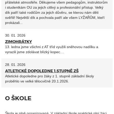
přátelské atmosféře. Děkujeme všem pedagogům, instruktorům
i studentkám OU za jejich citlivý a profesionální přístup. Velký
dík patří také rodičům za jejich důvěru, se kterou nám děti
svěřili! Největší dík a pochvala patří ale všem LYŽAŘŮM, kteří
prokázali...
30. 01. 2026
ZIMOHRÁTKY
13. ledna jsme všichni z AT tříd využili sněhovou nadílku a
vyrazili jsme zdolávat blízký kopec....
28. 01. 2026
ATLETICKÉ DOPOLEDNE 1.STUPNĚ ZŠ
Atletické dopoledne pro žáky z 1. stupně základní školy
proběhlo ve velké tělocvičně 20.1.2026.
O ŠKOLE
Škola je plně organizovaná. V základní škole praktické plní žáci